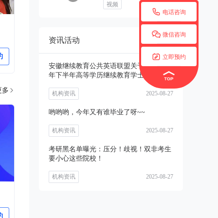
视频

电话咨询

微信咨询
资讯活动
更多


约
立即预约
安徽继续教育公共英语联盟关于开展2025
年下半年高等学历继续教育学士学位外语
考试
更多

机构资讯
2025-08-27
哟哟哟，今年又有谁毕业了呀~~
机构资讯
2025-08-27
考研黑名单曝光：压分！歧视！双非考生
要小心这些院校！
机构资讯
2025-08-27
约