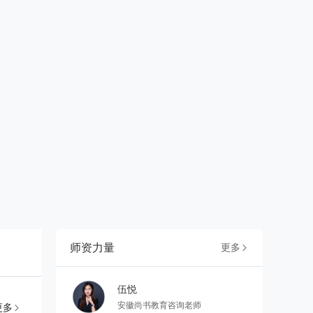
师资力量
更多

伍悦
安徽尚书教育咨询老师
更多
