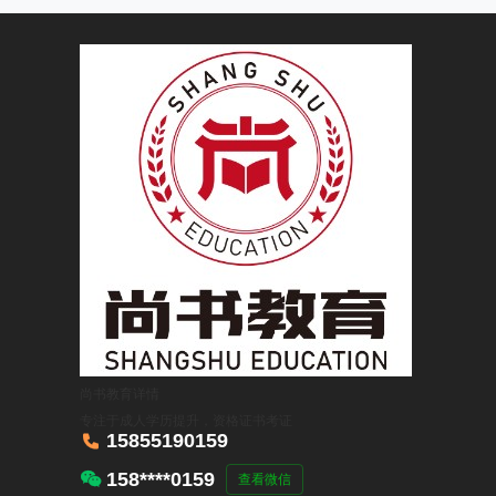
尚书教育
详情
专注于成人学历提升，资格证书考证

15855190159

158****0159
查看微信