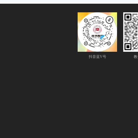
抖音蓝V号
教