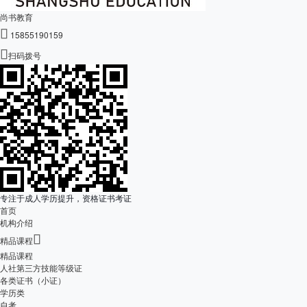
尚书教育

15855190159

扫码拨号
专注于成人学历提升，资格证书考证
首页
机构介绍

精品课程
精品课程
人社第三方技能等级证
各类证书（小证）
学历类
自考