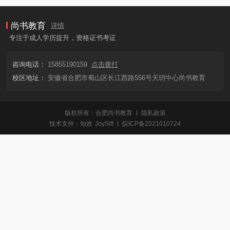
尚书教育
详情
专注于成人学历提升，资格证书考证
咨询电话：
15855190159
点击拨打
校区地址：
安徽省合肥市蜀山区长江西路556号天玥中心尚书教育
版权所有：合肥尚书教育
隐私政策
技术支持：
知效
JoySift
皖ICP备2021010724