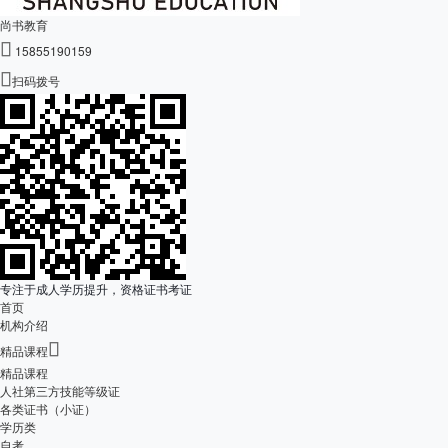
尚书教育

15855190159

扫码拨号
专注于成人学历提升，资格证书考证
首页
机构介绍

精品课程
精品课程
人社第三方技能等级证
各类证书（小证）
学历类
自考