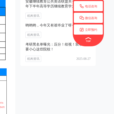
安徽继续教育公共英语联盟关于开展2025

年下半年高等学历继续教育学士学位外语
电话咨询
考试
机构资讯
2025-08-27

微信咨询
哟哟哟，今年又有谁毕业了呀~~

立即预约
机构资讯
2025-08-27
考研黑名单曝光：压分！歧视！双非考生
要小心这些院校！
机构资讯
2025-08-27