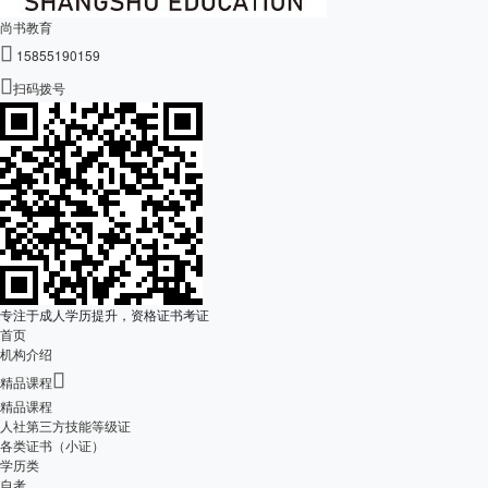
尚书教育

15855190159

扫码拨号
专注于成人学历提升，资格证书考证
首页
机构介绍

精品课程
精品课程
人社第三方技能等级证
各类证书（小证）
学历类
自考