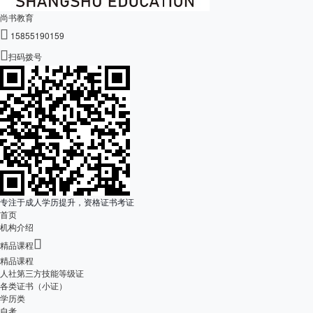
尚书教育

15855190159

扫码拨号
专注于成人学历提升，资格证书考证
首页
机构介绍

精品课程
精品课程
人社第三方技能等级证
各类证书（小证）
学历类
自考