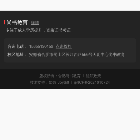
尚书教育
详情
专注于成人学历提升，资格证书考证
咨询电话：
15855190159
点击拨打
校区地址：
安徽省合肥市蜀山区长江西路556号天玥中心尚书教育
版权所有：合肥尚书教育
隐私政策
技术支持：
知效
JoySift
皖ICP备2021010724