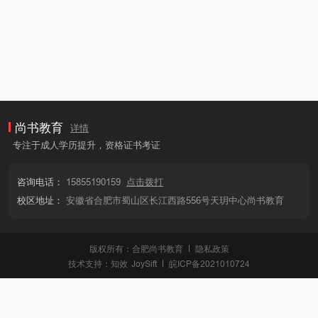
尚书教育
详情
专注于成人学历提升，资格证书考证
咨询电话：
15855190159
点击拨打
校区地址：
安徽省合肥市蜀山区长江西路556号天玥中心尚书教育
版权所有：合肥尚书教育
隐私政策
技术支持：
知效
JoySift
皖ICP备2021010724