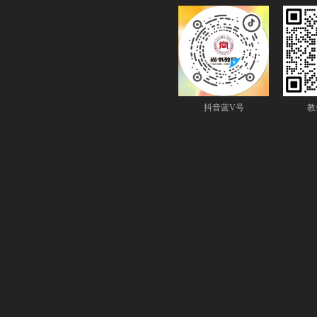
抖音蓝V号
教