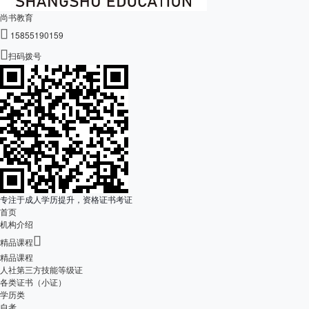
尚书教育

15855190159

扫码拨号
专注于成人学历提升，资格证书考证
首页
机构介绍

精品课程
精品课程
人社第三方技能等级证
各类证书（小证）
学历类
自考