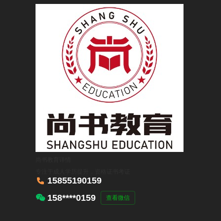
尚书教育
详情
专注于成人学历提升，资格证书考证

15855190159

158****0159
查看微信