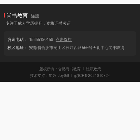
尚书教育
详情
专注于成人学历提升，资格证书考证
咨询电话：
15855190159
点击拨打
校区地址：
安徽省合肥市蜀山区长江西路556号天玥中心尚书教育
版权所有：合肥尚书教育
隐私政策
技术支持：
知效
JoySift
皖ICP备2021010724