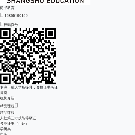
尚书教育

15855190159

扫码拨号
专注于成人学历提升，资格证书考证
首页
机构介绍

精品课程
精品课程
人社第三方技能等级证
各类证书（小证）
学历类
自考