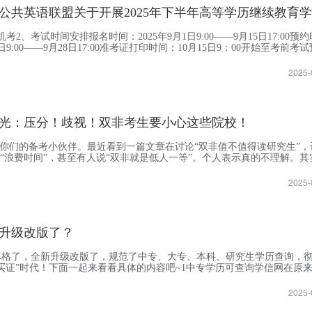
考2、考试时间安排报名时间：2025年9月1日9:00——9月15日17:00预约
2日9:00——9月28日17:00准考证打印时间：10月15日9：00开始至考前考
1月3日（具体考试时间见准考证）。3、...
2025-
光：压分！歧视！双非考生要小心这些院校！
是你们的备考小伙伴。最近看到一篇文章在讨论“双非值不值得读研究生”，
”“浪费时间”，甚至有人说“双非就是低人一等”。个人表示真的不理解。其
确实存在偏见：一是刻板印象，觉得双非学生不行；二是资源差距，学校
2025-
升级改版了？
真格了，全新升级改版了，规范了中专、大专、本科、研究生学历查询，
买证”时代！下面一起来看看具体的内容吧~1中专学历可查询学信网在原
上，新增了中等教育学历，这意味着原先不能联网查询真伪的中等学历（
2025-