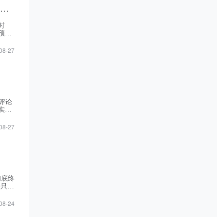
安徽继续教育公共英语联盟关于开展2025年下半年高等学历继续教育学士学位外语考试
时
试预计
08-27
评论
实，
科研条
08-27
彻底终
来只有
中专、
08-24