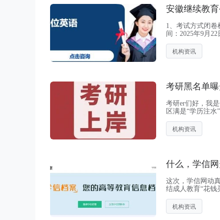
1、考试方式闭卷机
间：2025年9月2
10月17日——1
机构资讯
考研黑名单曝
考研er们好，我
区满是“学历注水
部分院校和导师
件更优...
机构资讯
什么，学信网
这次，学信网动
结成人教育“花钱
高等教育的基础
中学、中技、...
机构资讯