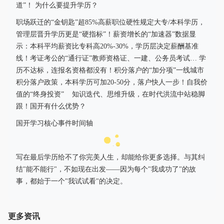
道”！ 为什么要提升学历？
职场跃迁的“金钥匙”超85%高薪职位硬性规定大专/本科学历，
管理层晋升学历更是“硬指标”！薪资增长的“加速器”数据显
示：本科平均薪资比专科高20%-30%，学历层决定薪酬基准
线！考证考公的“通行证”教师资格证、一建、公务员考试… 学
历不达标，连报名资格都没有！积分落户的“加分项”一线城市
积分落户政策，本科学历可加20-50分，落户快人一步！自我价
值的“终身投资” 知识迭代、思维升级，在时代洪流中站稳脚
跟！国开有什么优势？
国开学习核心事件时间轴
写在最后学历给不了你完美人生，却能给你更多选择。与其纠
结"能不能行"，不如现在出发——因为每个"我成功了"的故
事，都始于一个"我试试看"的决定。
更多资讯