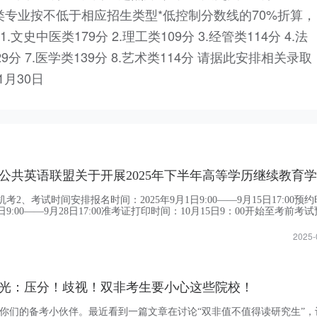
类专业按不低于相应招生类型*低控制分数线的70%折算，
史中医类179分 2.理工类109分 3.经管类114分 4.法
129分 7.医学类139分 8.艺术类114分 请据此安排相关录取
1月30日
考2、考试时间安排报名时间：2025年9月1日9:00——9月15日17:00预约
2日9:00——9月28日17:00准考证打印时间：10月15日9：00开始至考前考
1月3日（具体考试时间见准考证）。3、...
2025-
光：压分！歧视！双非考生要小心这些院校！
是你们的备考小伙伴。最近看到一篇文章在讨论“双非值不值得读研究生”，