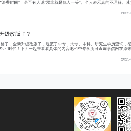
”“浪费时间”，甚至有人说“双非就是低人一等”。个人表示真的不理解。其
确实存在偏见：一是刻板印象，觉得双非学生不行；二是资源差距，学校
2025-
升级改版了？
真格了，全新升级改版了，规范了中专、大专、本科、研究生学历查询，
买证”时代！下面一起来看看具体的内容吧~1中专学历可查询学信网在原
上，新增了中等教育学历，这意味着原先不能联网查询真伪的中等学历（
2025-