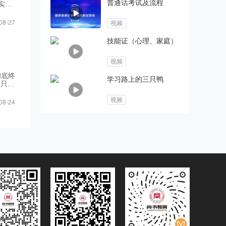
普通话考试及流程
实，
科研条
08-27
视频
技能证（心理、家庭）
视频
彻底终
学习路上的三只鸭
来只有
中专、
视频
08-24