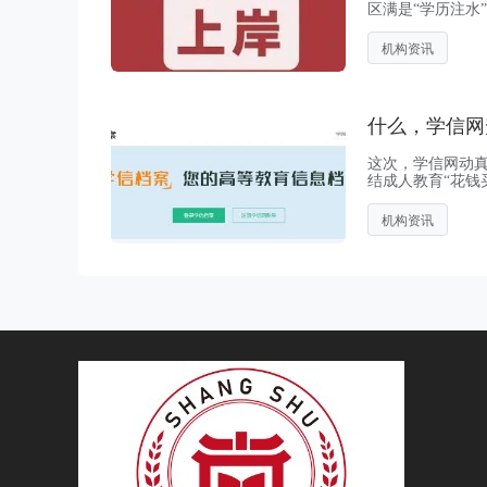
区满是“学历注水
部分院校和导师
件更优...
机构资讯
什么，学信网
这次，学信网动
结成人教育“花钱
高等教育的基础
中学、中技、...
机构资讯