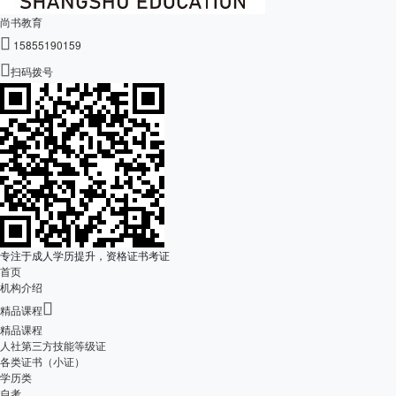
尚书教育

15855190159

扫码拨号
专注于成人学历提升，资格证书考证
首页
机构介绍

精品课程
精品课程
人社第三方技能等级证
各类证书（小证）
学历类
自考